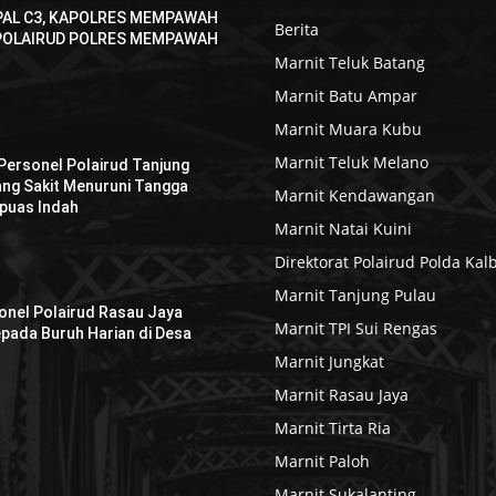
AL C3, KAPOLRES MEMPAWAH
Berita
 POLAIRUD POLRES MEMPAWAH
Marnit Teluk Batang
Marnit Batu Ampar
Marnit Muara Kubu
Marnit Teluk Melano
 Personel Polairud Tanjung
ng Sakit Menuruni Tangga
Marnit Kendawangan
puas Indah
Marnit Natai Kuini
Direktorat Polairud Polda Kal
Marnit Tanjung Pulau
sonel Polairud Rasau Jaya
Marnit TPI Sui Rengas
pada Buruh Harian di Desa
Marnit Jungkat
Marnit Rasau Jaya
Marnit Tirta Ria
Marnit Paloh
Marnit Sukalanting