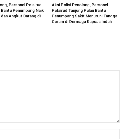
long, Personel Polairud
Aksi Polisi Penolong, Personel
 Bantu Penumpang Naik
Polairud Tanjung Pulau Bantu
 dan Angkut Barang di
Penumpang Sakit Menuruni Tangga
Curam di Dermaga Kapuas Indah
Nama:*