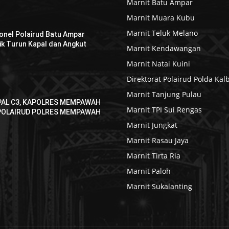
Marnit Batu Ampar
Marnit Muara Kubu
Marnit Teluk Melano
sonel Polairud Batu Ampar
k Turun Kapal dan Angkut
Marnit Kendawangan
Marnit Natai Kuini
Direktorat Polairud Polda Kal
Marnit Tanjung Pulau
AL C3, KAPOLRES MEMPAWAH
Marnit TPI Sui Rengas
 POLAIRUD POLRES MEMPAWAH
Marnit Jungkat
Marnit Rasau Jaya
Marnit Tirta Ria
Marnit Paloh
Marnit Sukalanting