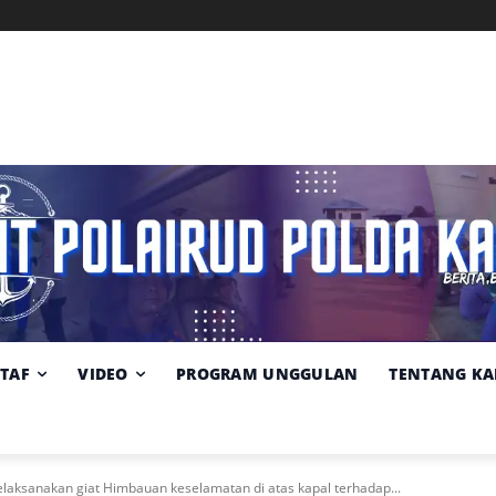
Memuat data cuaca...
Pilih
Sumber:
BMKG
lokasi
cuaca
STAF
VIDEO
PROGRAM UNGGULAN
TENTANG KA
aksanakan giat Himbauan keselamatan di atas kapal terhadap...