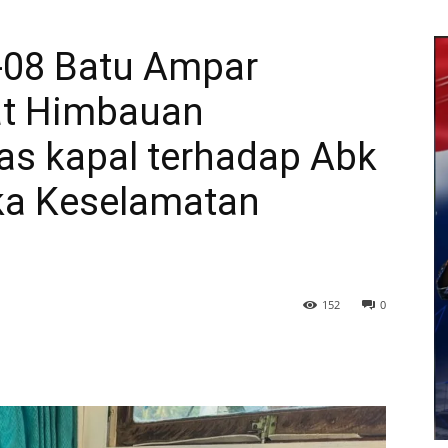
-08 Batu Ampar
at Himbauan
as kapal terhadap Abk
ka Keselamatan
152
0