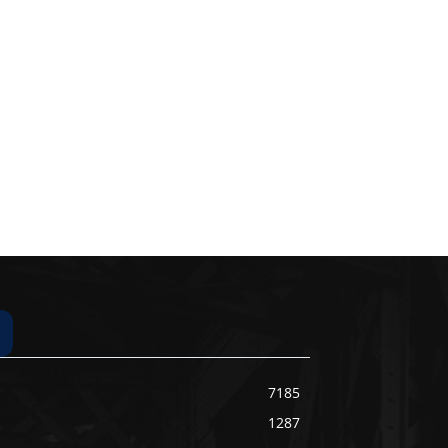
7185
1287