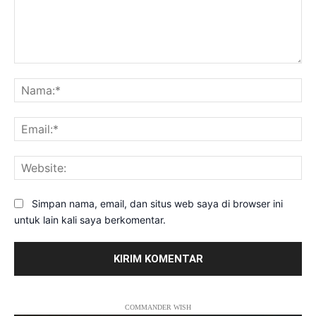
Komentar:
Na
Ema
Web
Simpan nama, email, dan situs web saya di browser ini
untuk lain kali saya berkomentar.
COMMANDER WISH