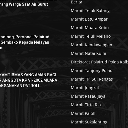
Berita
ang Warga Saat Air Surut
Marnit Teluk Batang
Marnit Batu Ampar
Marnit Muara Kubu
Marnit Teluk Melano
enolong, Personel Polairud
n Sembako Kepada Nelayan
Marnit Kendawangan
an
Marnit Natai Kuini
Direktorat Polairud Polda Kal
Marnit Tanjung Pulau
KAMTIBMAS YANG AMAN BAGI
Marnit TPI Sui Rengas
R ANGGOTA KP VI-2002 MUARA
AKSANAKAN PATROLI.
Marnit Jungkat
Marnit Rasau Jaya
Marnit Tirta Ria
Marnit Paloh
Marnit Sukalanting