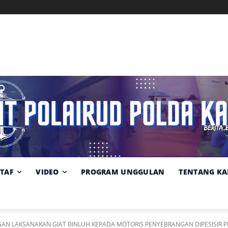
Memuat data cuaca...
Pilih
Sumber:
BMKG
lokasi
cuaca
STAF
VIDEO
PROGRAM UNGGULAN
TENTANG KA
GAN LAKSANAKAN GIAT BINLUH KEPADA MOTORIS PENYEBRANGAN DIPESISIR