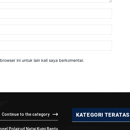
Nama:*
Email:*
Website:
rowser ini untuk lain kali saya berkomentar.
KATEGORI TERATAS
Continue to the category
onel Polairud Natai Kuini Bantu