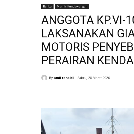
Berita
Marnit Kendawangan
ANGGOTA KP.VI-
LAKSANAKAN GIA
MOTORIS PENYEB
PERAIRAN KEND
By
andi renaldi
Sabtu, 28 Maret 2026
Bagikan