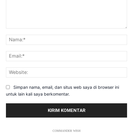
Komentar:
Na
Ema
Web
Simpan nama, email, dan situs web saya di browser ini
untuk lain kali saya berkomentar.
COMMANDER WISH