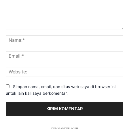
Komentar:
Na
Ema
Web
Simpan nama, email, dan situs web saya di browser ini
untuk lain kali saya berkomentar.
COMMANDER WISH