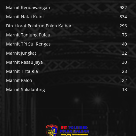
Marnit Kendawangan
982
Marnit Natai Kuini
834
Direktorat Polairud Polda Kalbar
296
Marnit Tanjung Pulau
75
Marnit TPI Sui Rengas
40
Marnit Jungkat
32
Marnit Rasau Jaya
30
Marnit Tirta Ria
28
Marnit Paloh
22
Marnit Sukalanting
18