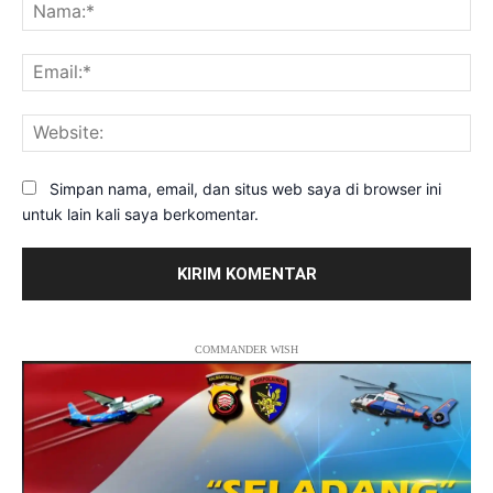
Na
Ema
Web
Simpan nama, email, dan situs web saya di browser ini
untuk lain kali saya berkomentar.
COMMANDER WISH