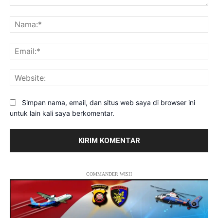
Komentar:
Na
Ema
Web
Simpan nama, email, dan situs web saya di browser ini
untuk lain kali saya berkomentar.
COMMANDER WISH