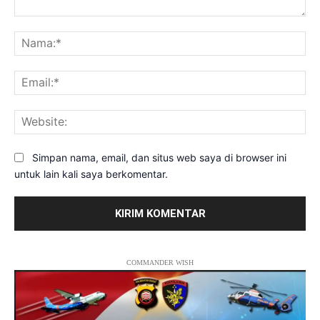
Komentar:
Na
Ema
Web
Simpan nama, email, dan situs web saya di browser ini
untuk lain kali saya berkomentar.
COMMANDER WISH