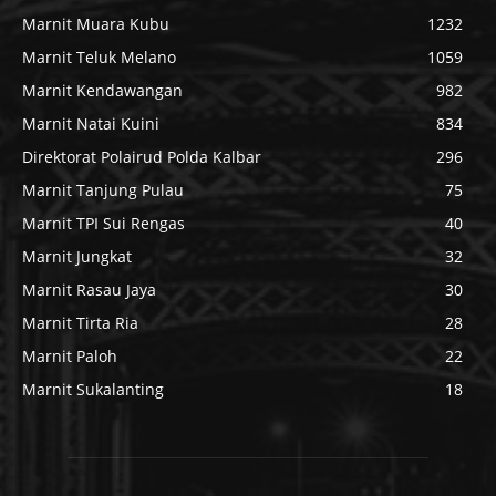
Marnit Muara Kubu
1232
Marnit Teluk Melano
1059
Marnit Kendawangan
982
Marnit Natai Kuini
834
Direktorat Polairud Polda Kalbar
296
Marnit Tanjung Pulau
75
Marnit TPI Sui Rengas
40
Marnit Jungkat
32
Marnit Rasau Jaya
30
Marnit Tirta Ria
28
Marnit Paloh
22
Marnit Sukalanting
18