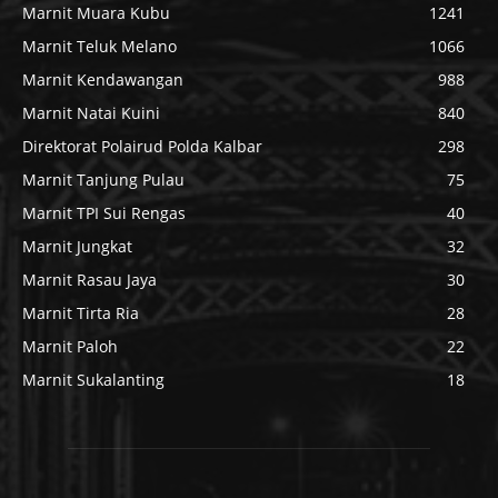
Marnit Muara Kubu
1241
Marnit Teluk Melano
1066
Marnit Kendawangan
988
Marnit Natai Kuini
840
Direktorat Polairud Polda Kalbar
298
Marnit Tanjung Pulau
75
Marnit TPI Sui Rengas
40
Marnit Jungkat
32
Marnit Rasau Jaya
30
Marnit Tirta Ria
28
Marnit Paloh
22
Marnit Sukalanting
18