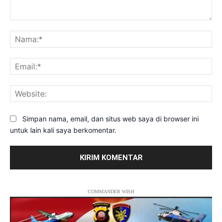
Komentar:
Na
Ema
Web
Simpan nama, email, dan situs web saya di browser ini
untuk lain kali saya berkomentar.
COMMANDER WISH