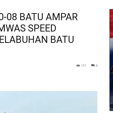
10-08 BATU AMPAR
MWAS SPEED
PELABUHAN BATU
117
0