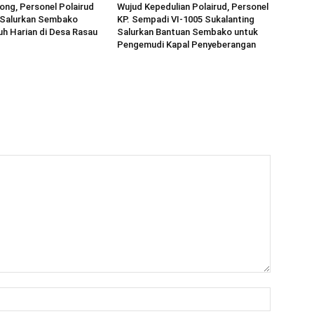
long, Personel Polairud
Wujud Kepedulian Polairud, Personel
 Salurkan Sembako
KP. Sempadi VI-1005 Sukalanting
h Harian di Desa Rasau
Salurkan Bantuan Sembako untuk
Pengemudi Kapal Penyeberangan
Nama:*