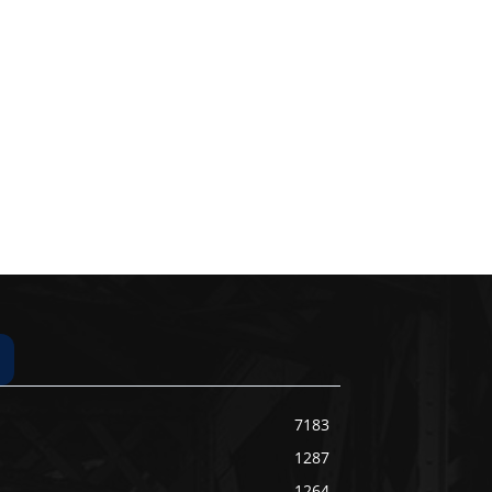
7183
1287
1264