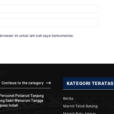
Email:*
Website:
rowser ini untuk lain kali saya berkomentar.
KATEGORI TERATAS
Continue to the category
 Personel Polairud Tanjung
Berita
ng Sakit Menuruni Tangga
puas Indah
Marnit Teluk Batang
Marnit Batu Ampar