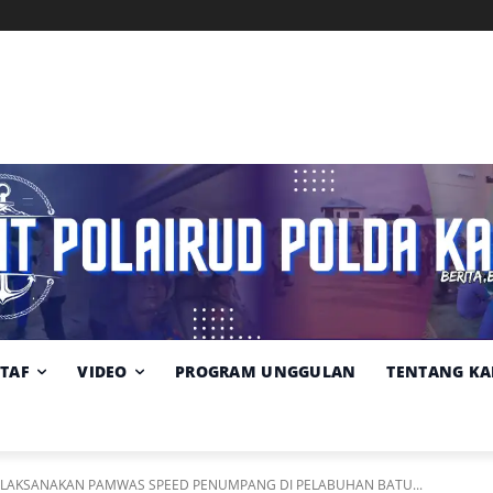
Memuat data cuaca...
Pilih
Sumber:
BMKG
lokasi
cuaca
STAF
VIDEO
PROGRAM UNGGULAN
TENTANG KA
AR LAKSANAKAN PAMWAS SPEED PENUMPANG DI PELABUHAN BATU...