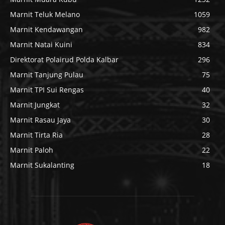
Marnit Teluk Melano
1059
Marnit Kendawangan
982
Marnit Natai Kuini
834
Direktorat Polairud Polda Kalbar
296
Marnit Tanjung Pulau
75
Marnit TPI Sui Rengas
40
Marnit Jungkat
32
Marnit Rasau Jaya
30
Marnit Tirta Ria
28
Marnit Paloh
22
Marnit Sukalanting
18