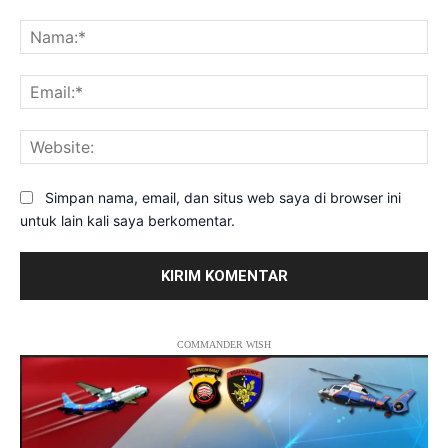
Komentar:
Na
Ema
Web
Simpan nama, email, dan situs web saya di browser ini
untuk lain kali saya berkomentar.
COMMANDER WISH