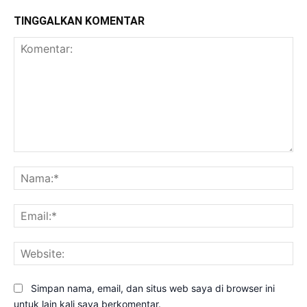
TINGGALKAN KOMENTAR
Komentar:
Na
Ema
Web
Simpan nama, email, dan situs web saya di browser ini
untuk lain kali saya berkomentar.