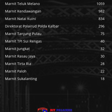
Marnit Teluk Melano
1059
Marnit Kendawangan
982
Marnit Natai Kuini
834
Direktorat Polairud Polda Kalbar
296
Marnit Tanjung Pulau
75
Marnit TPI Sui Rengas
40
Marnit Jungkat
32
Marnit Rasau Jaya
30
Marnit Tirta Ria
28
Marnit Paloh
22
Marnit Sukalanting
18