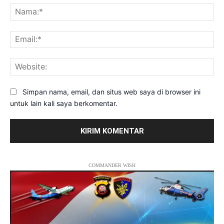
Na
Ema
Web
Simpan nama, email, dan situs web saya di browser ini
untuk lain kali saya berkomentar.
COMMANDER WISH