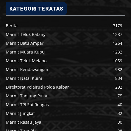
KATEGORI TERATAS
Berita
7179
Marnit Teluk Batang
1287
Marnit Batu Ampar
1264
Marnit Muara Kubu
1232
Marnit Teluk Melano
1059
Marnit Kendawangan
982
Marnit Natai Kuini
834
Direktorat Polairud Polda Kalbar
292
Marnit Tanjung Pulau
75
Marnit TPI Sui Rengas
40
Marnit Jungkat
32
Marnit Rasau Jaya
30
Marnit Tirta Ria
28